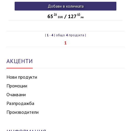
Добави в количката
26
63
65
/
127
EUR
лв
|
1
-
4
| общо
4
продукта |
1
АКЦЕНТИ
Нови продукти
Промоции
Очаквани
Разпродажба
Производители