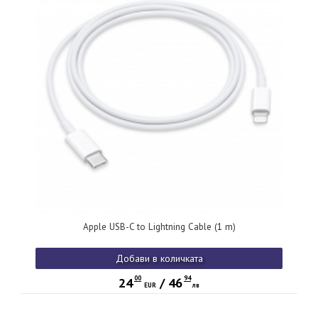
Apple USB-C to Lightning Cable (1 m)
Добави в количката
00
94
24
/
46
EUR
лв