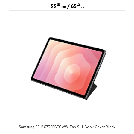
60
72
33
/
65
EUR
лв
Samsung EF-BX730PBEGWW Tab S11 Book Cover Black