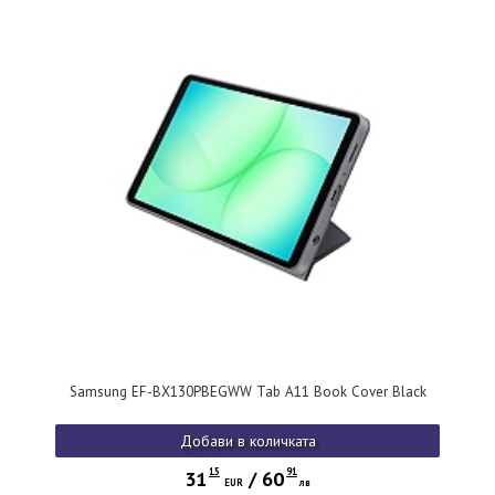
Samsung EF-BX130PBEGWW Tab A11 Book Cover Black
Добави в количката
15
91
31
/
60
EUR
лв