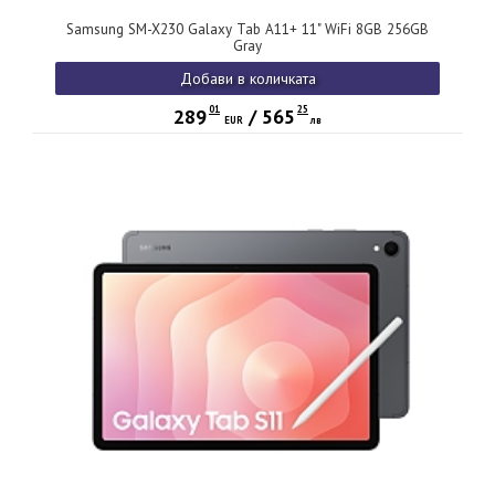
Samsung SM-X230 Galaxy Tab A11+ 11" WiFi 8GB 256GB
Gray
Добави в количката
01
25
289
/
565
EUR
лв