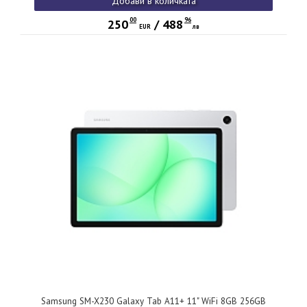
Добави в количката
00
96
250
/
488
EUR
лв
Samsung SM-X230 Galaxy Tab A11+ 11" WiFi 8GB 256GB