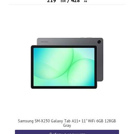
219
/
428
EUR
лв
Samsung SM-X230 Galaxy Tab A11+ 11" WiFi 6GB 128GB
Gray