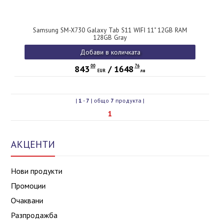
Samsung SM-X730 Galaxy Tab S11 WIFI 11" 12GB RAM
128GB Gray
Добави в количката
00
76
843
/
1648
EUR
лв
|
1
-
7
| общо
7
продукта |
1
АКЦЕНТИ
Нови продукти
Промоции
Очаквани
Разпродажба