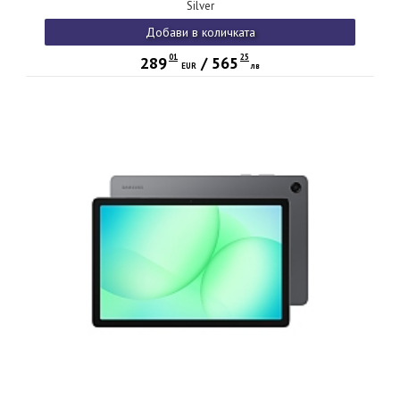
Silver
Добави в количката
01
25
289
/
565
EUR
лв