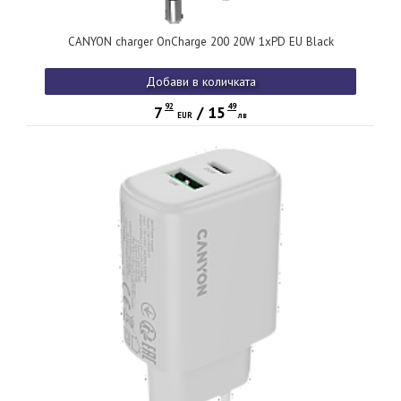
CANYON charger OnCharge 200 20W 1xPD EU Black
Добави в количката
92
49
7
/
15
EUR
лв