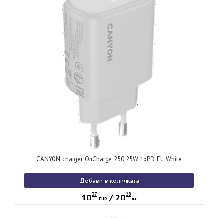
CANYON charger OnCharge 250 25W 1xPD EU White
Добави в количката
37
28
10
/
20
EUR
лв