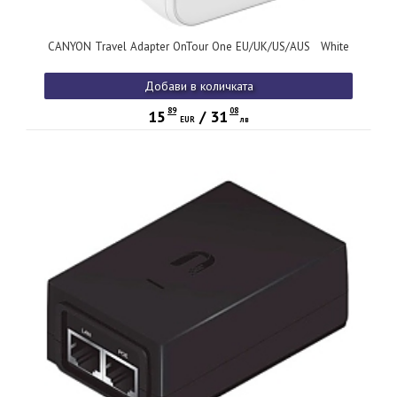
CANYON Travel Adapter OnTour One EU/UK/US/AUS White
Добави в количката
89
08
15
/
31
EUR
лв