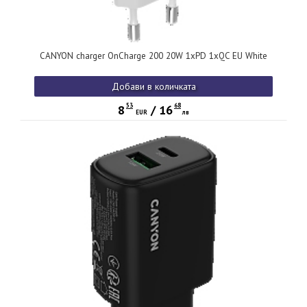
CANYON charger OnCharge 200 20W 1xPD 1xQC EU White
Добави в количката
53
68
8
/
16
EUR
лв