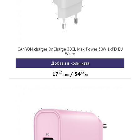
CANYON charger OnCharge 30CL Max Power 30W 1xPD EU
White
Добави в количката
74
70
17
/
34
EUR
лв