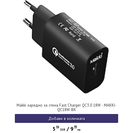
Makki зарядно за стена Fast Charger QC3.0 18W - MAKKI-
QC18W-BK
Добави в количката
06
90
5
/
9
EUR
лв