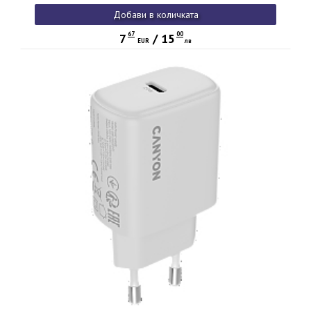
Добави в количката
67
00
7
/
15
EUR
лв