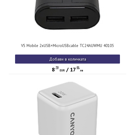
VS Mobile 2xUSB+MicroUSBcable TC24AUWMU 40105
Добави в количката
70
01
8
/
17
EUR
лв