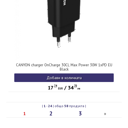
CANYON charger OnCharge 30CL Max Power 30W 1xPD EU
Black
Добави в количката
74
70
17
/
34
EUR
лв
|
1
-
24
| общо
58
продукта |
2
3
1
»