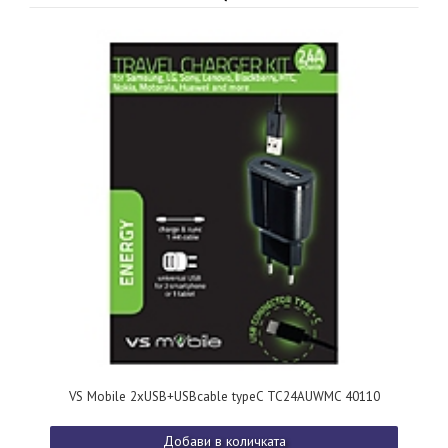
VS Mobile 2xUSB+USBcable typeC TC24AUWMC 40110
Добави в количката