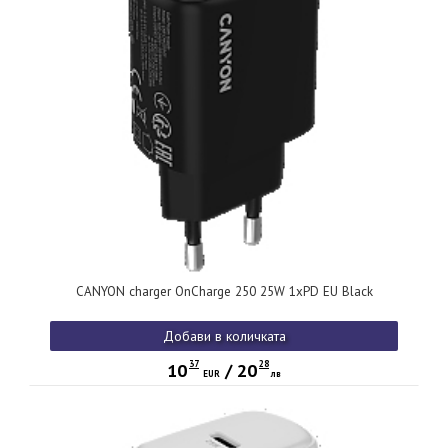
CANYON charger OnCharge 250 25W 1xPD EU Black
Добави в количката
37
28
10
/
20
EUR
лв