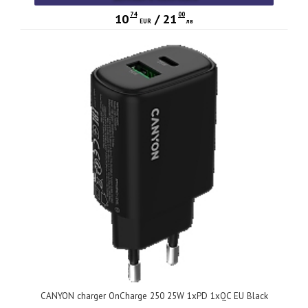
74
00
10
/
21
EUR
лв
CANYON charger OnCharge 250 25W 1xPD 1xQC EU Black