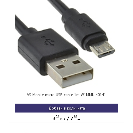
VS Mobile micro USB cable 1m W1MMU 40141
Добави в количката
58
00
3
/
7
EUR
лв