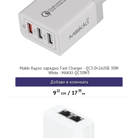
Makki бързо зарядно Fast Charger - QC3.0+2xUSB 30W
White - MAKKI-QC30W3
Добави в количката
20
99
9
/
17
EUR
лв