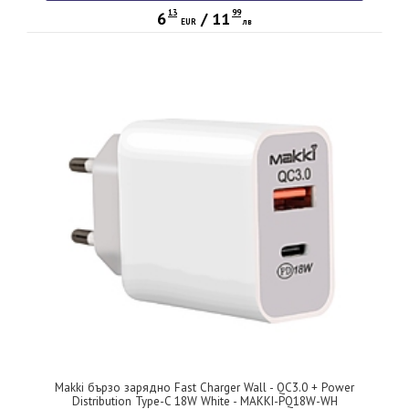
13
99
6
/
11
EUR
лв
Makki бързо зарядно Fast Charger Wall - QC3.0 + Power
Distribution Type-C 18W White - MAKKI-PQ18W-WH