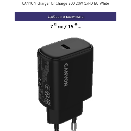
CANYON charger OnCharge 200 20W 1xPD EU White
Добави в количката
92
49
7
/
15
EUR
лв