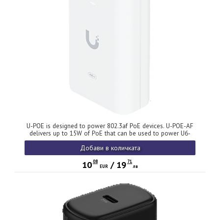
U-POE is designed to power 802.3af PoE devices. U-POE-AF
delivers up to 15W of PoE that can be used to power U6-
Lite-EU and other 802.3af devices, while also protecting
Добави в количката
against electrical surges (ESD)
08
71
10
/
19
EUR
лв