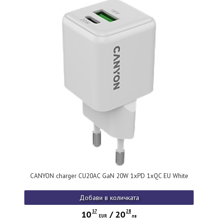
CANYON charger CU20AC GaN 20W 1xPD 1xQC EU White
Добави в количката
37
28
10
/
20
EUR
лв