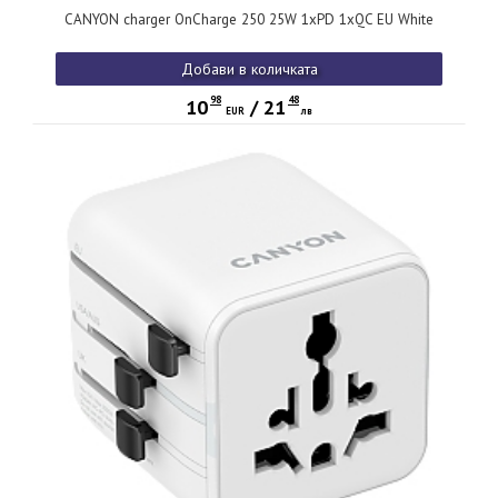
CANYON charger OnCharge 250 25W 1xPD 1xQC EU White
Добави в количката
98
48
10
/
21
EUR
лв