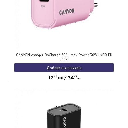
CANYON charger OnCharge 30CL Max Power 30W 1xPD EU
Pink
Добави в количката
74
70
17
/
34
EUR
лв