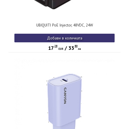
UBIQUITI PoE Injector, 48VDC, 24W
Добави в количката
28
80
17
/
33
EUR
лв