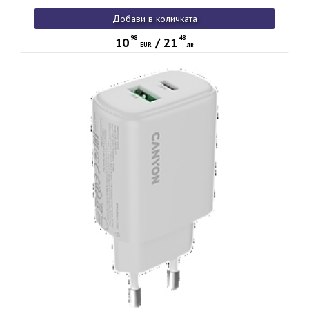
Добави в количката
98
48
10
/
21
EUR
лв