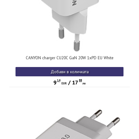
CANYON charger CU20C GaN 20W 1xPD EU White
Добави в количката
14
88
9
/
17
EUR
лв