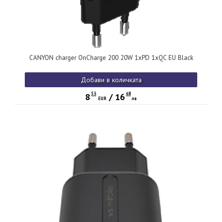
CANYON charger OnCharge 200 20W 1xPD 1xQC EU Black
Добави в количката
53
68
8
/
16
EUR
лв