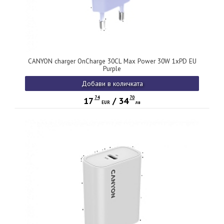
CANYON charger OnCharge 30CL Max Power 30W 1xPD EU
Purple
Добави в количката
74
70
17
/
34
EUR
лв