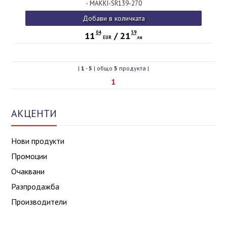
- MAKKI-SR139-270
Добави в количката
04
59
11
/
21
EUR
лв
|
1
-
5
| общо
5
продукта |
1
АКЦЕНТИ
Нови продукти
Промоции
Очаквани
Разпродажба
Производители