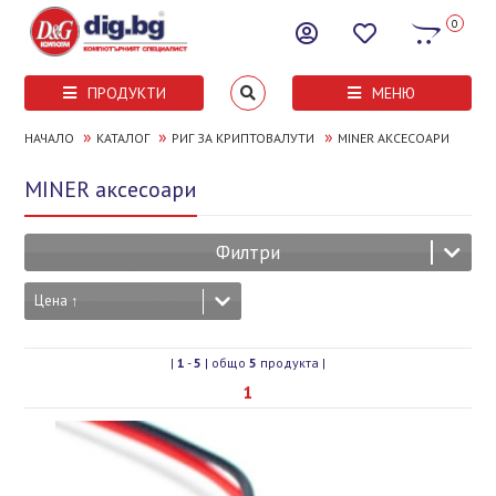
0
ПРОДУКТИ
МЕНЮ
»
»
»
НАЧАЛО
КАТАЛОГ
РИГ ЗА КРИПТОВАЛУТИ
MINER АКСЕСОАРИ
MINER аксесоари
Филтри
Цена ↑
|
1
-
5
| общо
5
продукта |
1