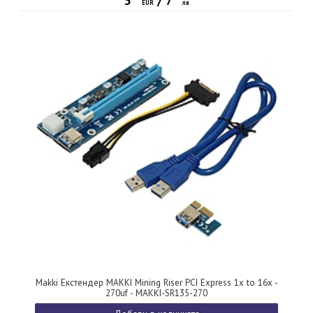
3
/
7
EUR
лв
Makki Екстендер MAKKI Mining Riser PCI Express 1x to 16x -
270uf - MAKKI-SR135-270