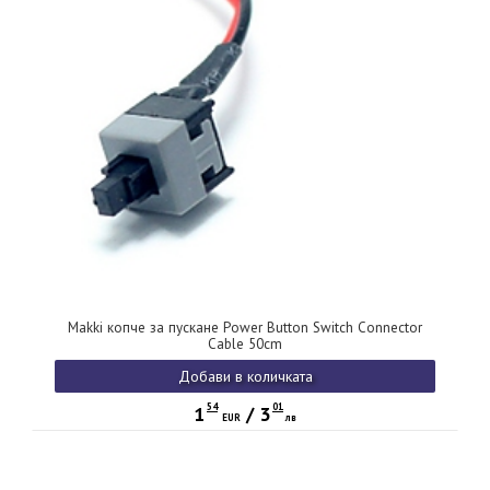
Makki копче за пускане Power Button Switch Connector
Cable 50cm
Добави в количката
54
01
1
/
3
EUR
лв