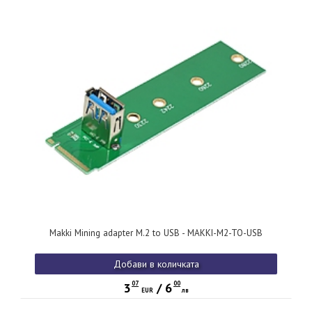
Makki Mining adapter M.2 to USB - MAKKI-M2-TO-USB
Добави в количката
07
00
3
/
6
EUR
лв