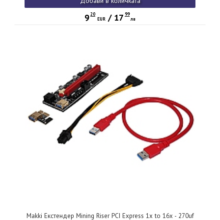
Добави в количката
20
99
9
/
17
EUR
лв
Makki Екстендер Mining Riser PCI Express 1x to 16x - 270uf