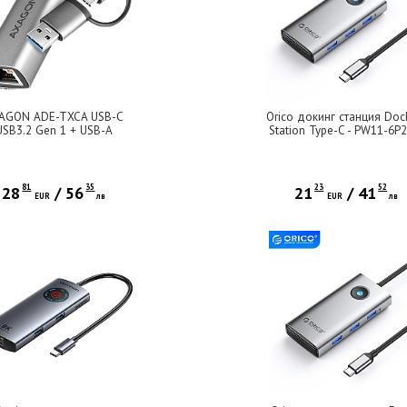
AGON ADE-TXCA USB-C
Orico докинг станция Doc
USB3.2 Gen 1 + USB-A
Station Type-C - PW11-6P
duction- Gigabit Ethernet
GY-BP - HDMI, USB-A x 3
100/1000 Adapter, metal,
PD100W x 1, LAN (2.5Gbp
titan grey
81
35
23
52
28
/
56
21
/
41
EUR
лв
EUR
лв