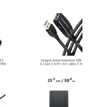
3.2
Axagon Active extension USB
NVMe
3.2 Gen 1 A-M > A-F cable, 5 m
ess.
long. Power supply option.
72
30
25
/
50
EUR
лв