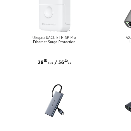
Ubiquiti UACC-ETH-SP-Pro
AX
Ethernet Surge Protection
Outdoor up to 20kA discharge
re
current, (2) Passive, surge-
10/
protected RJ45 connections
80
33
28
/
56
EUR
лв