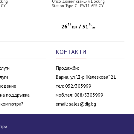
cking
Orico докинг станция Docking
-GY-
Station Type-C - PW11-6PR-GY-
1,
EP - HDMI x 1, USB-C x 1,
W x 1
USB3.0 x 3, USB-C PD100W x 1,
LAN x 1 (1Gbps)
54
91
26
/
51
EUR
лв
КОНТАКТИ
слуги
Продажби:
луги
Варна, ул."Д-р Железкова" 21
людение
тел: 052/303999
на поддръжка
моб.тел: 088/5303999
 компютри?
email:
sales@dig.bg
ютри