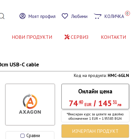
0
Моят профил
Любими
КОЛИЧКА
НОВИ ПРОДУКТИ
СЕРВИЗ
КОНТАКТИ
0cm USB-C cable
Код на продукта:
HMC-6GLN
Онлайн цена
74
145
/
40
51
EUR
лв
*Фиксиран курс за целите на двойно
обозначение 1 EUR = 1.95583 BGN
ИЗЧЕРПАН ПРОДУКТ
Сравни