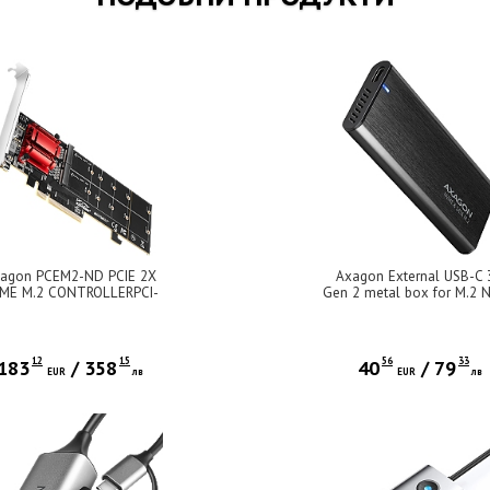
agon PCEM2-ND PCIE 2X
Axagon External USB-C 
ME M.2 CONTROLLERPCI-
Gen 2 metal box for M.2 
ress x8 internal controller
& SATA SSD disks. Screwl
 connecting two NVMe M.2
SD disks to a computer.
ports main boards without
12
15
56
33
183
/
358
40
/
79
PCIe Bifurcation.
EUR
лв
EUR
лв