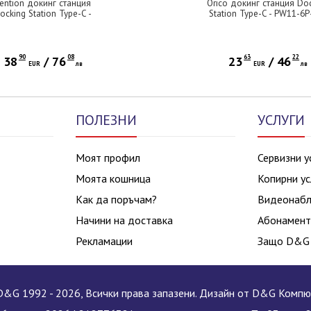
ention докинг станция
Orico докинг станция Do
ocking Station Type-C -
Station Type-C - PW11-6P
ZHB - 8K, LED Display -
EP - HDMI x 1, USB-C x 
I, USB 3.0 x 2, USB-C 3.2
USB3.0 x 3, USB-C PD100
 1, PD100W, LAN (1Gbps)
90
08
63
22
38
/
76
23
/
46
EUR
лв
EUR
лв
ПОЛЕЗНИ
УСЛУГИ
Моят профил
Сервизни у
Моята кошница
Копирни ус
Как да поръчам?
Видеонаб
Начини на доставка
Абонамент
Рекламации
Защо D&G
&G 1992 - 2026, Всички права запазени. Дизайн от D&G Комп