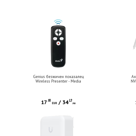
Genius безжичен показалец
Ax
Wireless Presenter - Media
NV
Pointer 100
Exp
for
S
Sup
48
19
17
/
34
EUR
лв