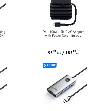
king
Dell 100W USB-C AC Adapter
25R-
with Power Cord - Europe
,
s)
04
88
95
/
185
EUR
лв