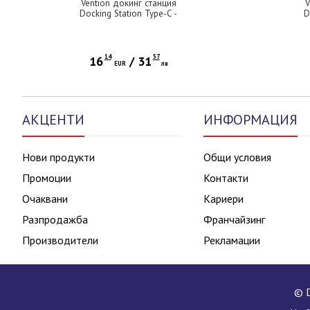
Vention докинг станция
V
Docking Station Type-C -
D
TOOHB - HDMI x 1, USB3.0 x 3,
TQ
SD/TF
HDM
Gen
14
57
16
/
31
EUR
лв
АКЦЕНТИ
ИНФОРМАЦИЯ
Нови продукти
Общи условия
Промоции
Контакти
Очаквани
Кариери
Разпродажба
Франчайзинг
Производители
Рекламации
© D