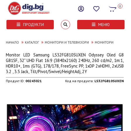
0
ПРОДУКТИ
МЕНЮ
»
»
»
НАЧАЛО
КАТАЛОГ
МОНИТОРИ И ТЕЛЕВИЗОРИ
МОНИТОРИ
Monitor LED Samsung LS32FG810SUXEN Odyssey Oled G8
G81SF, 32" UHD Flat 16:9 (3840x2160) 240Hz, 260 cd/m2, 1m:1,
HDR10+, 1ms (GTG), 178/178, FreeSync PP, 1xDP 2xHDMI, 2xUSB
3.2 , 3.5 Jack, Tilt/Pivot/Swivel/HeightAdj, 2Y
Продукт ID:
00243021
Код на продукта:
LS32FG810SUXEN