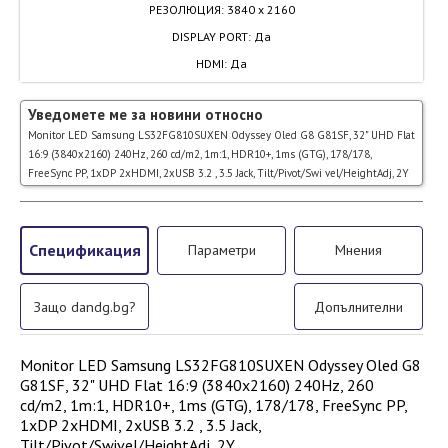
РЕЗОЛЮЦИЯ
:
3840 x 2160
DISPLAY PORT
:
Да
HDMI
:
Да
Уведомете ме за новини относно
Monitor LED Samsung LS32FG810SUXEN Odyssey Oled G8 G81SF, 32" UHD Flat
16:9 (3840x2160) 240Hz, 260 cd/m2, 1m:1, HDR10+, 1ms (GTG), 178/178,
FreeSync PP, 1xDP 2xHDMI, 2xUSB 3.2 , 3.5 Jack, Tilt/Pivot/Swi vel/HeightAdj, 2Y
Спецификация
Параметри
Мнения
Защо dandg.bg?
Допълнителни
Monitor LED Samsung LS32FG810SUXEN Odyssey Oled G8
G81SF, 32" UHD Flat 16:9 (3840x2160) 240Hz, 260
cd/m2, 1m:1, HDR10+, 1ms (GTG), 178/178, FreeSync PP,
1xDP 2xHDMI, 2xUSB 3.2 , 3.5 Jack,
Tilt/Pivot/Swivel/HeightAdj, 2Y