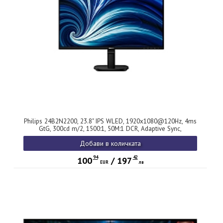
Philips 24B2N2200, 23.8" IPS WLED, 1920x1080@120Hz, 4ms
GtG, 300cd m/2, 1500:1, 50M:1 DCR, Adaptive Sync,
FlickerFree, SoftBlue, 2Wx2, Tilt, D-SUB, HDMI, DP
Добави в количката
94
42
100
/
197
EUR
лв