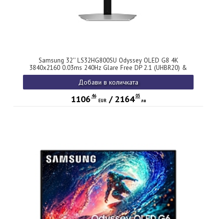
Samsung 32'' LS32HG800SU Odyssey OLED G8 4K
3840x2160 0.03ms 240Hz Glare Free DP 2.1 (UHBR20) &
USB-C (98W) Silver
Добави в количката
46
05
1106
/
2164
EUR
лв