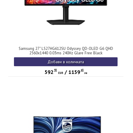
Samsung 27" LS27HG612SU Odyssey QD-OLED G6 QHD
2560x1440 0.03ms 240Hz Glare Free Black
Добави в количката
92
65
592
/
1159
EUR
лв