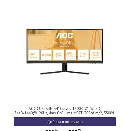
AOC CU34B3E, 34" Curved 1500R, VA, WLED,
3440x1440@120Hz, 4ms GtG, 1ms MPRT, 300cd m/2, 3500:1,
50M:1 DCR, Adaptive Sync, FlickerFree, Low Blue Mode, Tilt,
Добави в количката
HDMI, DP
73
99