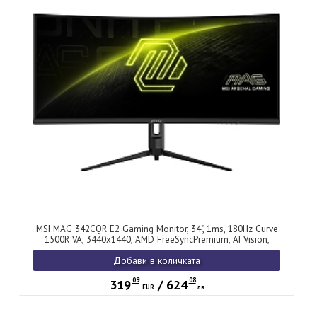
MSI MAG 342CQR E2 Gaming Monitor, 34", 1ms, 180Hz Curve
1500R VA, 3440x1440, AMD FreeSyncPremium, AI Vision,
Console Mode, HDR Ready, 300nits AG, 1.07B, 3000:1, 100M:1,
Добави в количката
DP(1.4a), 2xHDMI(2.0b), Headphone out, Pivot, Heigh Adj.,
VESA 75, Black, 6.95kg
09
08
319
/
624
EUR
лв