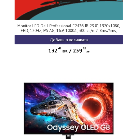
Monitor LED Dell Professional E2426HB 23.8", 1920x1080,
FHD, 120Hz, IPS AG, 16:9, 1000:1, 300 cd/m2, 8ms/5ms,
178/178, 72% NTSC, DP, HDMI, USB hub, Speakers, Webcam,
Добави в количката
Mic, Tilt, Swivel, Pivot, Height Adjust, 3Y
47
09
132
/
259
EUR
лв