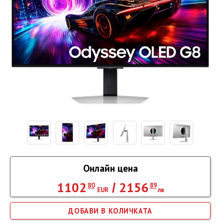
Онлайн цена
1102
2156
/
80
89
EUR
лв