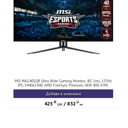
MSI MAG401QR Ultra Wide Gaming Monitor, 40", 1ms, 155Hz
IPS, 3440x1440, AMD FreeSync Premium, HDR 400, KVM,
Night Vision, RGB Mystic Light, 5-Way Navigator Joystick,
Добави в количката
Type-C(65W PD), DP(1.4a), 2xHDMI(2.0b), USB Hub, Tilt, VESA
100, Black, 10.3kg
46
12
425
/
832
EUR
лв