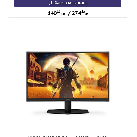
Добави в количката
Height Adjust, Pivot, Swivel, 2xHDMI, DP
16
13
140
/
274
EUR
лв