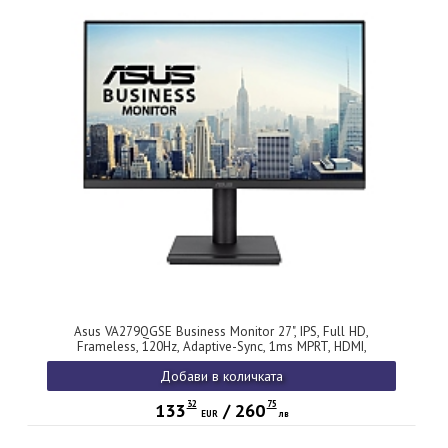
Asus VA279QGSE Business Monitor 27", IPS, Full HD,
Frameless, 120Hz, Adaptive-Sync, 1ms MPRT, HDMI,
DisplayPort, VGA, Low Blue Light, Flicker Free, Ergonomic
Добави в количката
Design, Wall Mountable, Black
32
75
133
/
260
EUR
лв