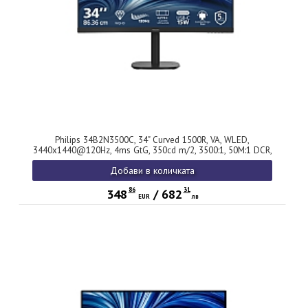
Philips 34B2N3500C, 34" Curved 1500R, VA, WLED,
3440x1440@120Hz, 4ms GtG, 350cd m/2, 3500:1, 50M:1 DCR,
Adaptive Sync, FlickerFree, SoftBlue, 5Wx2, Tilt, Height
Добави в количката
Adjust, Swivel, 2xHDMI, DP, USB hub
86
31
348
/
682
EUR
лв