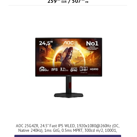
259
/
507
EUR
лв
AOC 25G4ZR, 24.5" Fast IPS WLED, 1920x1080@260Hz (OC,
Native 240Hz), 1ms GtG, 0.5ms MPRT, 300cd m/2, 1000:1,
80M:1 DCR, Adaptive Sync, FlickerFree, Anti Blue Light, Tilt,