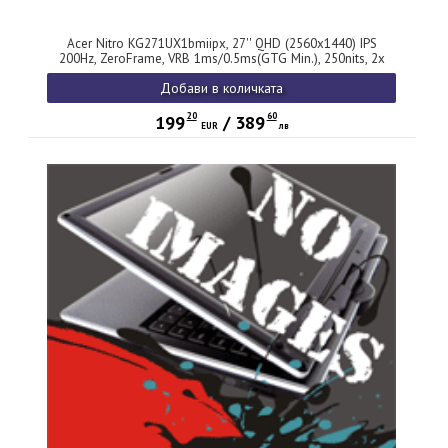
Acer Nitro KG271UX1bmiipx, 27'' QHD (2560x1440) IPS
200Hz, ZeroFrame, VRB 1ms/0.5ms(GTG Min.), 250nits, 2x
HDMI, DP, Audio out, HDR10, FreeSync Premium, Speakers
Добави в количката
2x2W, Tilt, Vesa, Black
20
60
199
/
389
EUR
лв