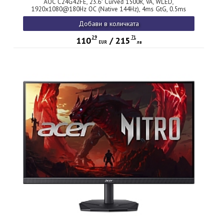
AOC C24G42FE, 23.6" Curved 1500R, VA, WLED,
1920x1080@180Hz OC (Native 144Hz), 4ms GtG, 0.5ms
MPRT, 300cd m/2, 3000:1, 80M:1 DCR, Adaptive Sync,
Добави в количката
FlickerFree, Low Blue Light, Tilt, HDMI, DP
29
71
110
/
215
EUR
лв