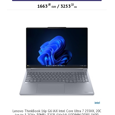
40
33
1663
/
3253
EUR
лв
Lenovo ThinkBook 16p G6 IAX Intel Core Ultra 7 255HX, 20C
(up to 5.2GHz, 30MB), 32GB (16+16) SODIMM DDR5-5600,