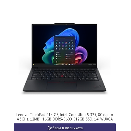
Lenovo ThinkPad E14 G8, Intel Core Ultra 5 325, 8C (up to
4.5GHz, 12MB), 16GB DDR5-5600, 512GB SSD, 14" WUXGA
(1920x1200) IPS AG, Intel Graphics, FHDp&IR Cam, Backlit
Добави в количката
KB, WLAN, BT, FPR, 4 cell, Win 11 Pro, 3Y Onsite