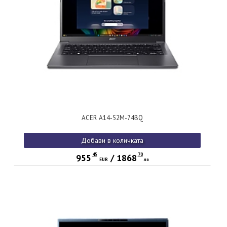
ACER A14-52M-74BQ
Добави в количката
45
70
955
/
1868
EUR
лв