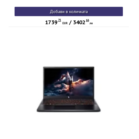
Добави в количката
75
66
1739
/
3402
EUR
лв