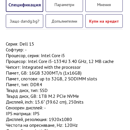
Спецификация
Параметри
Мнения
Защо dandg.bg?
Допълнителни
Купи на кредит
Серия
:
Dell 15
Софтуер
: -
Процесор, серия
:
Intel Core i5
Процесор
:
Intel Core i5-1334U 3.40 GHz, 12 MB cache
Чипсет
:
Integrated with the processor
Памет, GB
:
16GB 3200MT/s (1x16GB)
Памет, слотове
:
up to 32GB, 2 SODIMM slots
Памет, тип
:
DDR4
Твърд диск, тип
:
SSD
Твърд диск, GB
: 1TB
M.2 PCIe NVMe
Дисплей, inch
:
15.6" (39.62 cm), 250nits
Сензорен дисплей
:
-
IPS матрица
:
IPS
Дисплей, резолюция
:
1920x1080
Честота на опресняване, Hz
:
120Hz