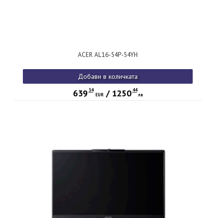
ACER AL16-54P-54YH
Добави в количката
34
44
639
/
1250
EUR
лв