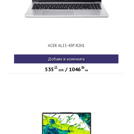
ACER AL15-45P-R2H1
Добави в количката
25
86
535
/
1046
EUR
лв