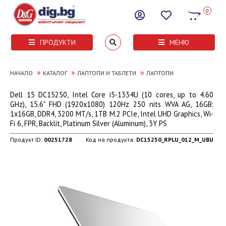
0
ПРОДУКТИ
МЕНЮ
»
»
»
НАЧАЛО
КАТАЛОГ
ЛАПТОПИ И ТАБЛЕТИ
ЛАПТОПИ
Dell 15 DC15250, Intel Core i5-1334U (10 cores, up to 4.60
GHz), 15.6" FHD (1920x1080) 120Hz 250 nits WVA AG, 16GB:
1x16GB, DDR4, 3200 MT/s, 1TB M.2 PCIe, Intel UHD Graphics, Wi-
Fi 6, FPR, Backlit, Platinum Silver (Aluminum), 3Y PS
Продукт ID:
00251728
Код на продукта:
DC15250_RPLU_012_M_UBU