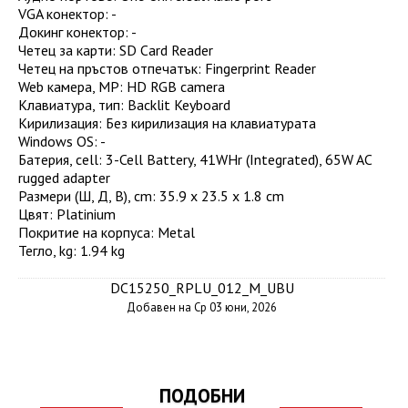
VGA конектор
:
-
Докинг конектор
:
-
Четец за карти
:
SD Card Reader
Четец на пръстов отпечатък
:
Fingerprint Reader
Web камера, MP
:
HD RGB camera
Клавиатура, тип
:
Backlit Keyboard
Кирилизация
:
Без кирилизация на клавиатурата
Windows OS
: -
Батерия, cell
:
3-Cell Battery, 41WHr (Integrated), 65W AC
rugged adapter
Размери (Ш, Д, В), cm
:
35.9 x 23.5 x 1.8 cm
Цвят
:
Platinium
Покритие на корпуса
:
Metal
Тегло, kg
:
1.94 kg
DC15250_RPLU_012_M_UBU
Добавен на Ср 03 юни, 2026
ПОДОБНИ