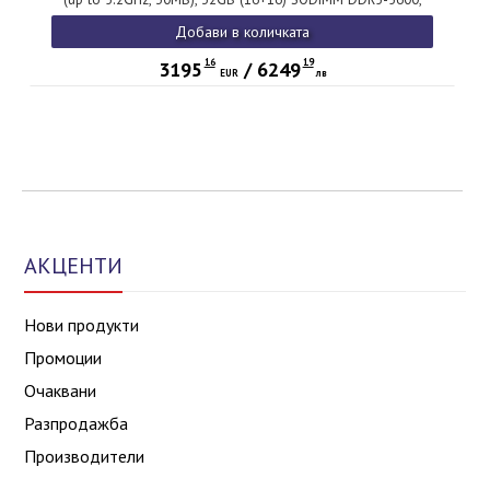
1TB SSD, 16" WQXGA (2560x1600) IPS AG, NVIDIA GeForce
Добави в количката
RTX 5060 8GB, FHD&IR Cam, Backlit KB, WLAN, BT, FPR,
Color Calibration, 4 cell, Win11Pro
16
19
3195
/
6249
EUR
лв
АКЦЕНТИ
Нови продукти
Промоции
Очаквани
Разпродажба
Производители