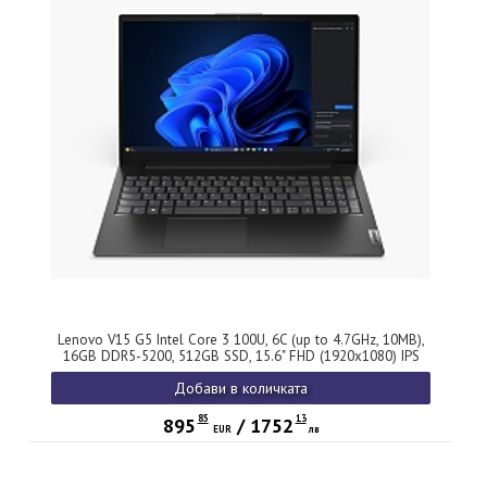
Lenovo V15 G5 Intel Core 3 100U, 6C (up to 4.7GHz, 10MB),
16GB DDR5-5200, 512GB SSD, 15.6" FHD (1920x1080) IPS
AG, Intel UHD Graphics, HD 720p Cam, WLAN, BT, 3 cell,
Добави в количката
DOS, 3Y CCI
85
13
895
/
1752
EUR
лв