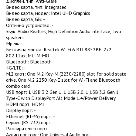
Дисплей, тип
:
Anti-Glare
Видео карта, тип
:
Integrated
Видео карта, модел
:
Intel UHD Graphics
Видео карта, GB
:
-
Оптично устройство
:
-
Звук
:
Audio Realtek, High Definition Audio interface, Two
speakers
Мрежа
:
-
Безжична мрежа
:
Realtek Wi-Fi 6 RTL8852BE, 2x2,
802.11ax, MU-MIMO
Bluetooth
:
Bluetooth
4G/LTE
:
-
M.2 слот
:
One M.2 Key-M (2230/2280) slot for solid state
drive, One M.2 2230 Key-E slot for Wi-Fi and Bluetooth
combo card
USB порт
:
1 USB 3.2 Gen 1, 1 USB 2.0, 1 USB 3.2 Gen 1
Type-C with DisplayPort Alt Mode 1.4/Power Delivery
HDMI порт
:
HDMI
Display порт
:
-
Ethernet (RJ-45) порт
:
-
Сериен (RS-232) порт
:
-
Разширителен порт
:
-
Аудио портове
:
One Universal Audio port