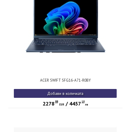
ACER SWIFT SFG16-A71-R0BY
Добави в количката
88
10
2278
/
4457
EUR
лв