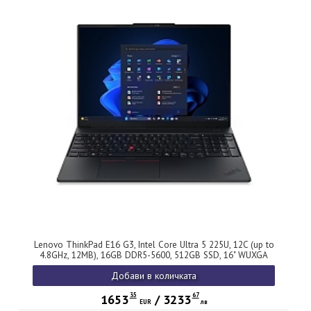
Lenovo ThinkPad E16 G3, Intel Core Ultra 5 225U, 12C (up to
4.8GHz, 12MB), 16GB DDR5-5600, 512GB SSD, 16" WUXGA
(1920x1200) IPS AG, Intel Graphics, FHDp&IR Cam, Backlit
Добави в количката
KB, WLAN, BT, FPR, 4 cell, Win 11 Pro, 3Y Onsite
35
67
1653
/
3233
EUR
лв