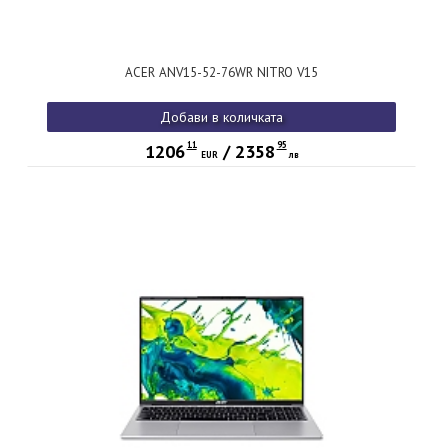
ACER ANV15-52-76WR NITRO V15
Добави в количката
11
95
1206
/
2358
EUR
лв