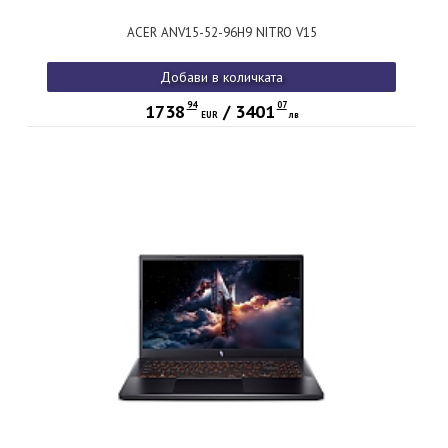
ACER ANV15-52-96H9 NITRO V15
Добави в количката
94
07
1738
/
3401
EUR
лв