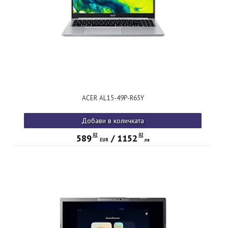
ACER AL15-49P-R65Y
Добави в количката
02
02
589
/
1152
EUR
лв