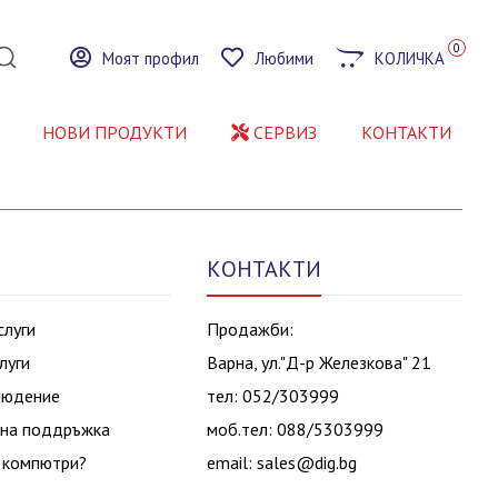
0
Моят профил
Любими
КОЛИЧКА
НОВИ ПРОДУКТИ
СЕРВИЗ
КОНТАКТИ
КОНТАКТИ
слуги
Продажби:
луги
Варна, ул."Д-р Железкова" 21
людение
тел: 052/303999
на поддръжка
моб.тел: 088/5303999
 компютри?
email:
sales@dig.bg