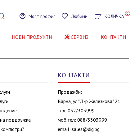
0
Моят профил
Любими
КОЛИЧКА
НОВИ ПРОДУКТИ
СЕРВИЗ
КОНТАКТИ
КОНТАКТИ
слуги
Продажби:
луги
Варна, ул."Д-р Железкова" 21
людение
тел: 052/303999
на поддръжка
моб.тел: 088/5303999
 компютри?
email:
sales@dig.bg